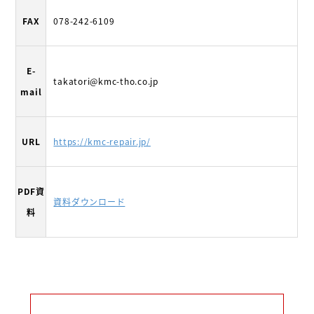
FAX
078-242-6109
E-
takatori@kmc-tho.co.jp
mail
URL
https://kmc-repair.jp/
PDF資
資料ダウンロード
料