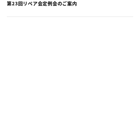
第23回リペア会定例会のご案内
2018.11.01
お知らせ
建設技術フォーラム2018 in広島 開催中！（11/1〜
11/2）
←
2
3
4
5
6
7
8
9
10
11
→